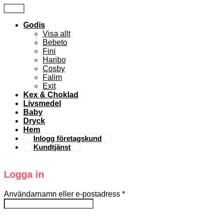
Godis
Visa allt
Bebeto
Fini
Haribo
Cosby
Falim
Exit
Kex & Choklad
Livsmedel
Baby
Dryck
Hem
Inlogg företagskund
Kundtjänst
Logga in
Användarnamn eller e-postadress
*