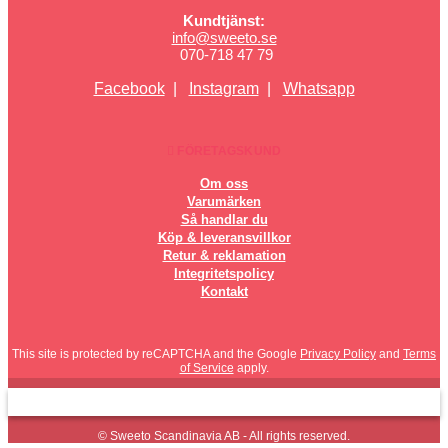
Kundtjänst:
info@sweeto.se
070-718 47 79
Facebook
|
Instagram
|
Whatsapp
FÖRETAGSKUND
Om oss
Varumärken
Så handlar du
Köp & leveransvillkor
Retur & reklamation
Integritetspolicy
Kontakt
This site is protected by reCAPTCHA and the Google
Privacy Policy
and
Terms
of Service
apply.
© Sweeto Scandinavia AB - All rights reserved.