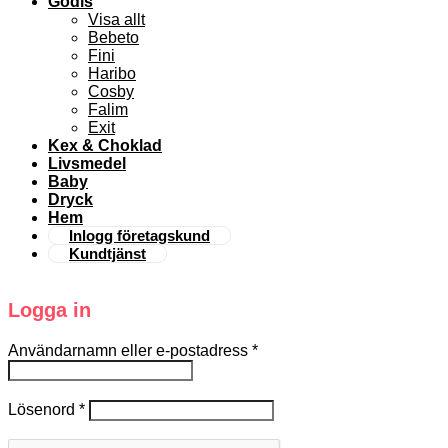
Godis
Visa allt
Bebeto
Fini
Haribo
Cosby
Falim
Exit
Kex & Choklad
Livsmedel
Baby
Dryck
Hem
Inlogg företagskund
Kundtjänst
Logga in
Användarnamn eller e-postadress
*
Lösenord
*