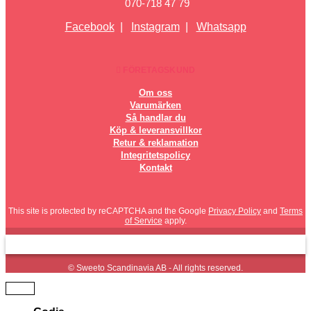
070-718 47 79
Facebook
|
Instagram
|
Whatsapp
FÖRETAGSKUND
Om oss
Varumärken
Så handlar du
Köp & leveransvillkor
Retur & reklamation
Integritetspolicy
Kontakt
This site is protected by reCAPTCHA and the Google
Privacy Policy
and
Terms
of Service
apply.
© Sweeto Scandinavia AB - All rights reserved.