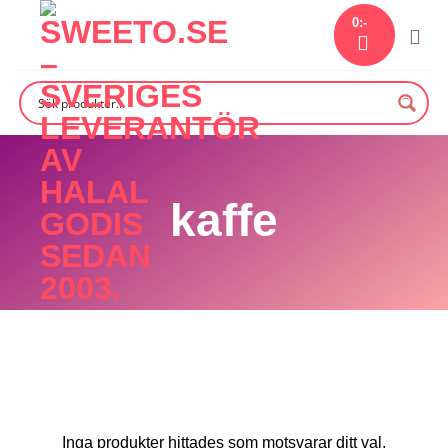
Skip
0
:-
to
content
kaffe
Inga produkter hittades som motsvarar ditt val.