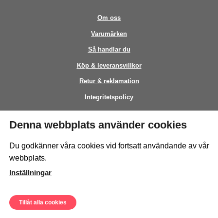
Om oss
Varumärken
Så handlar du
Köp & leveransvillkor
Retur & reklamation
Integritetspolicy
Kontakt
Denna webbplats använder cookies
This site is protected by reCAPTCHA and the Google
Privacy Policy
and
Du godkänner våra cookies vid fortsatt användande av vår
Terms of Service
apply.
webbplats.
Inställningar
Tillåt alla cookies
© Sweeto Scandinavia AB - All rights reserved.