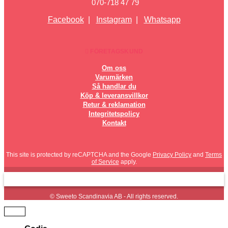
070-718 47 79
Facebook
|
Instagram
|
Whatsapp
FÖRETAGSKUND
Om oss
Varumärken
Så handlar du
Köp & leveransvillkor
Retur & reklamation
Integritetspolicy
Kontakt
This site is protected by reCAPTCHA and the Google
Privacy Policy
and
Terms
of Service
apply.
© Sweeto Scandinavia AB - All rights reserved.