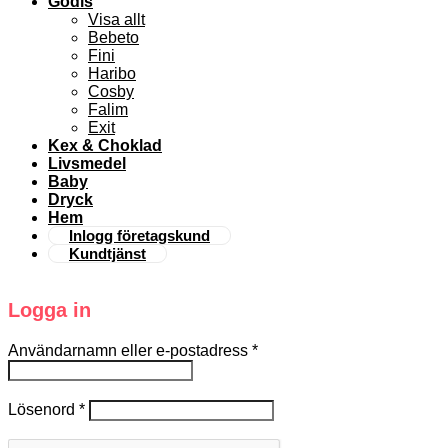
Godis
Visa allt
Bebeto
Fini
Haribo
Cosby
Falim
Exit
Kex & Choklad
Livsmedel
Baby
Dryck
Hem
Inlogg företagskund
Kundtjänst
Logga in
Användarnamn eller e-postadress
*
Lösenord
*