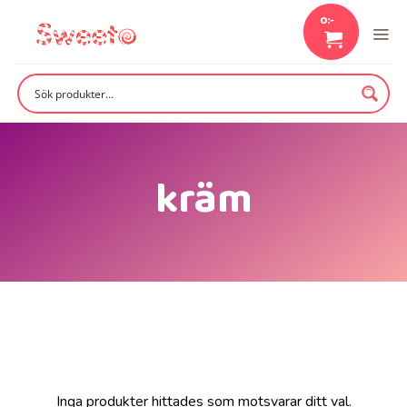
Skip
0
:-
to
content
kräm
Inga produkter hittades som motsvarar ditt val.