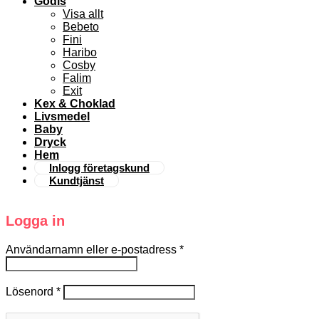
Godis
Visa allt
Bebeto
Fini
Haribo
Cosby
Falim
Exit
Kex & Choklad
Livsmedel
Baby
Dryck
Hem
Inlogg företagskund
Kundtjänst
Logga in
Användarnamn eller e-postadress
*
Lösenord
*