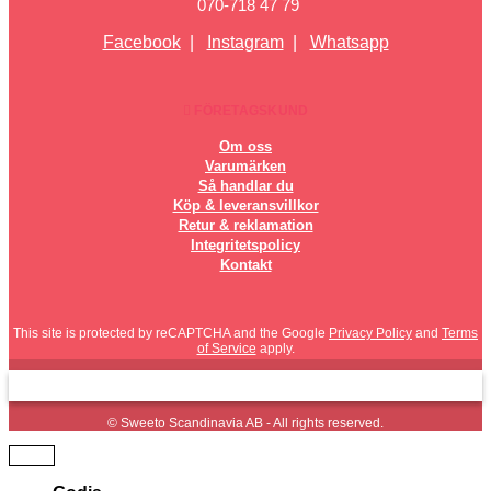
070-718 47 79
Facebook
|
Instagram
|
Whatsapp
FÖRETAGSKUND
Om oss
Varumärken
Så handlar du
Köp & leveransvillkor
Retur & reklamation
Integritetspolicy
Kontakt
This site is protected by reCAPTCHA and the Google
Privacy Policy
and
Terms
of Service
apply.
© Sweeto Scandinavia AB - All rights reserved.