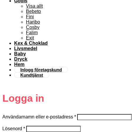
Godis
Visa allt
Bebeto
Fini
Haribo
Cosby
Falim
Exit
Kex & Choklad
Livsmedel
Baby
Dryck
Hem
Inlogg företagskund
Kundtjänst
Logga in
Användarnamn eller e-postadress
*
Lösenord
*