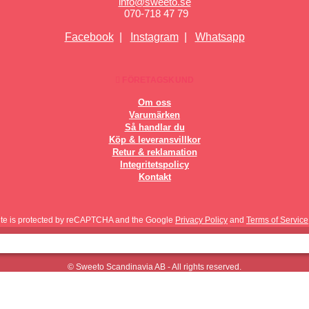
info@sweeto.se
070-718 47 79
Facebook
|
Instagram
|
Whatsapp
FÖRETAGSKUND
Om oss
Varumärken
Så handlar du
Köp & leveransvillkor
Retur & reklamation
Integritetspolicy
Kontakt
site is protected by reCAPTCHA and the Google
Privacy Policy
and
Terms of Service
© Sweeto Scandinavia AB - All rights reserved.