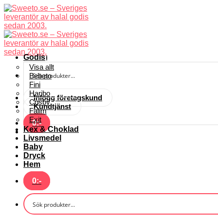
Skip
to
content
Godis
Visa allt
Bebeto
Fini
Haribo
Inlogg företagskund
Cosby
Kundtjänst
Falim
Exit
0
:-
Kex & Choklad
Livsmedel
Baby
Dryck
Hem
0
:-