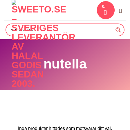
Skip
0
:-
to
content
nutella
Inga produkter hittades som motsvarar ditt val.