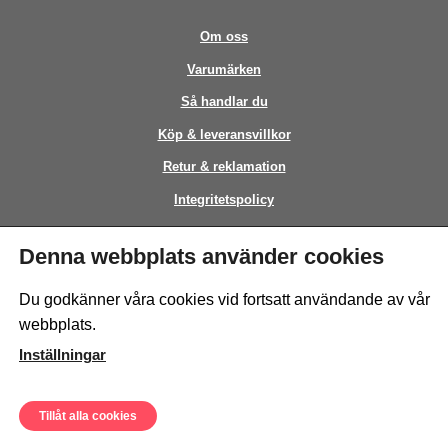
Om oss
Varumärken
Så handlar du
Köp & leveransvillkor
Retur & reklamation
Integritetspolicy
Kontakt
Denna webbplats använder cookies
This site is protected by reCAPTCHA and the Google
Privacy Policy
and
Du godkänner våra cookies vid fortsatt användande av vår
Terms of Service
apply.
webbplats.
Inställningar
Tillåt alla cookies
© Sweeto Scandinavia AB - All rights reserved.