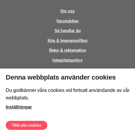
Om oss
Varumärken
Så handlar du
Köp & leveransvillkor
Retur & reklamation
Integritetspolicy
Kontakt
Denna webbplats använder cookies
This site is protected by reCAPTCHA and the Google
Privacy Policy
and
Du godkänner våra cookies vid fortsatt användande av vår
Terms of Service
apply.
webbplats.
Inställningar
Tillåt alla cookies
© Sweeto Scandinavia AB - All rights reserved.