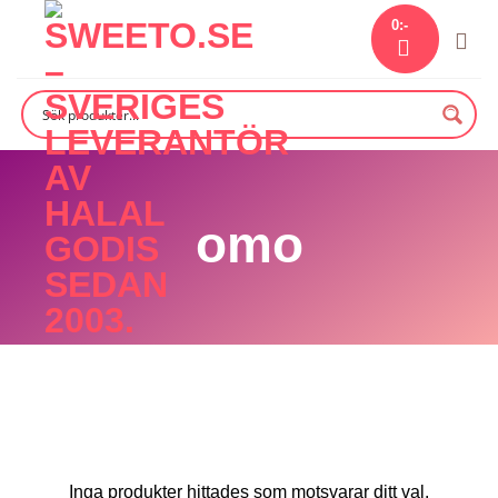
Skip
0
:-
to
content
omo
Inga produkter hittades som motsvarar ditt val.