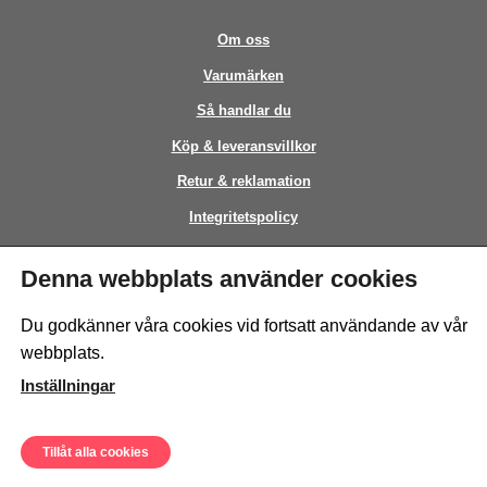
Om oss
Varumärken
Så handlar du
Köp & leveransvillkor
Retur & reklamation
Integritetspolicy
Kontakt
Denna webbplats använder cookies
This site is protected by reCAPTCHA and the Google
Privacy Policy
and
Du godkänner våra cookies vid fortsatt användande av vår
Terms of Service
apply.
webbplats.
Inställningar
Tillåt alla cookies
© Sweeto Scandinavia AB - All rights reserved.