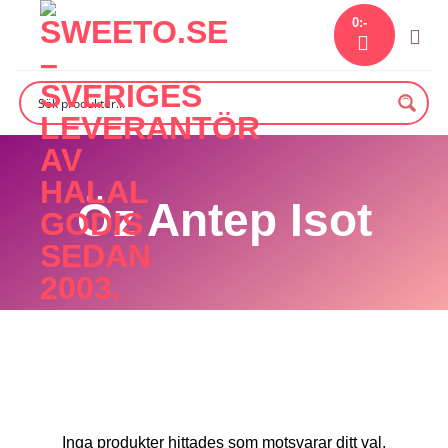
Skip
0
:-
to
content
Öz Antep Isot
Inga produkter hittades som motsvarar ditt val.