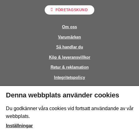
FÖRETAGSKUND
Om oss
Varumärken
Så handlar du
Köp & leveransvillkor
Retur & reklamation
Integritetspolicy
Kontakt
Denna webbplats använder cookies
This site is protected by reCAPTCHA and the Google
Privacy Policy
and
Du godkänner våra cookies vid fortsatt användande av vår
Terms of Service
apply.
webbplats.
Inställningar