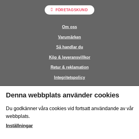
FÖRETAGSKUND
Om oss
Varumärken
Så handlar du
Köp & leveransvillkor
Retur & reklamation
Integritetspolicy
Kontakt
Denna webbplats använder cookies
This site is protected by reCAPTCHA and the Google
Privacy Policy
and
Du godkänner våra cookies vid fortsatt användande av vår
Terms of Service
apply.
webbplats.
Inställningar