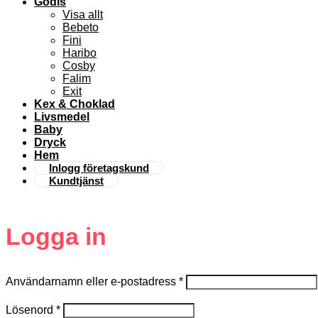
Godis
Visa allt
Bebeto
Fini
Haribo
Cosby
Falim
Exit
Kex & Choklad
Livsmedel
Baby
Dryck
Hem
Inlogg företagskund
Kundtjänst
Logga in
Användarnamn eller e-postadress
*
Lösenord
*