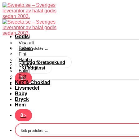
Skip
to
content
Godis
Visa allt
Bebeto
Fini
Haribo
Inlogg företagskund
Cosby
Kundtjänst
Falim
Exit
0
:-
Kex & Choklad
Livsmedel
Baby
Dryck
Hem
0
:-