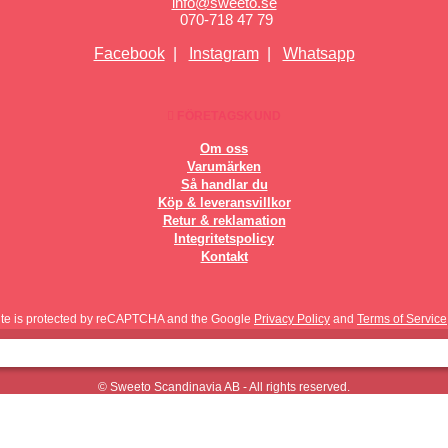
info@sweeto.se
070-718 47 79
Facebook
|
Instagram
|
Whatsapp
FÖRETAGSKUND
Om oss
Varumärken
Så handlar du
Köp & leveransvillkor
Retur & reklamation
Integritetspolicy
Kontakt
site is protected by reCAPTCHA and the Google
Privacy Policy
and
Terms of Service
© Sweeto Scandinavia AB - All rights reserved.