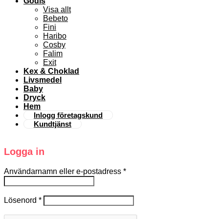
Godis
Visa allt
Bebeto
Fini
Haribo
Cosby
Falim
Exit
Kex & Choklad
Livsmedel
Baby
Dryck
Hem
Inlogg företagskund
Kundtjänst
Logga in
Användarnamn eller e-postadress
*
Lösenord
*