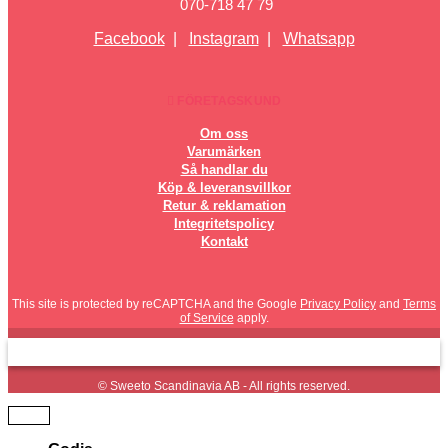
070-718 47 79
Facebook
|
Instagram
|
Whatsapp
FÖRETAGSKUND
Om oss
Varumärken
Så handlar du
Köp & leveransvillkor
Retur & reklamation
Integritetspolicy
Kontakt
This site is protected by reCAPTCHA and the Google
Privacy Policy
and
Terms
of Service
apply.
© Sweeto Scandinavia AB - All rights reserved.