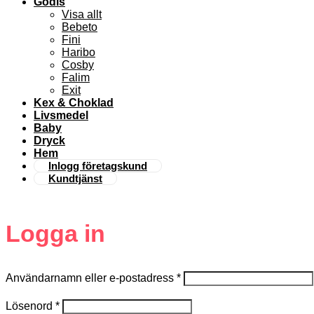
Godis
Visa allt
Bebeto
Fini
Haribo
Cosby
Falim
Exit
Kex & Choklad
Livsmedel
Baby
Dryck
Hem
Inlogg företagskund
Kundtjänst
Logga in
Användarnamn eller e-postadress
*
Lösenord
*