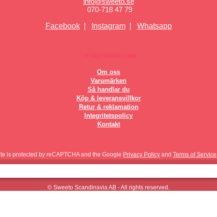
info@sweeto.se
070-718 47 79
Facebook
|
Instagram
|
Whatsapp
FÖRETAGSKUND
Om oss
Varumärken
Så handlar du
Köp & leveransvillkor
Retur & reklamation
Integritetspolicy
Kontakt
site is protected by reCAPTCHA and the Google
Privacy Policy
and
Terms of Service
© Sweeto Scandinavia AB - All rights reserved.