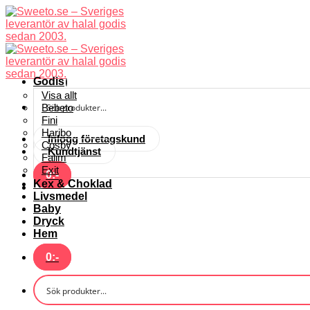
Skip
to
content
Godis
Visa allt
Bebeto
Fini
Haribo
Inlogg företagskund
Cosby
Kundtjänst
Falim
Exit
0
:-
Kex & Choklad
Livsmedel
Baby
Dryck
Hem
0
:-