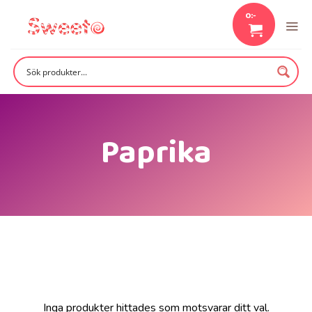
Skip
0
:-
to
content
Paprika
Inga produkter hittades som motsvarar ditt val.