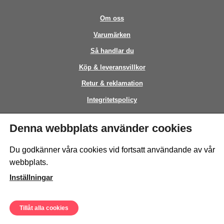
Om oss
Varumärken
Så handlar du
Köp & leveransvillkor
Retur & reklamation
Integritetspolicy
Kontakt
Denna webbplats använder cookies
This site is protected by reCAPTCHA and the Google
Privacy Policy
and
Du godkänner våra cookies vid fortsatt användande av vår
Terms of Service
apply.
webbplats.
Inställningar
Tillåt alla cookies
© Sweeto Scandinavia AB - All rights reserved.