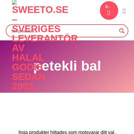
Skip
0
:-
to
content
petekli bal
Inga produkter hittades som motsvarar ditt val.