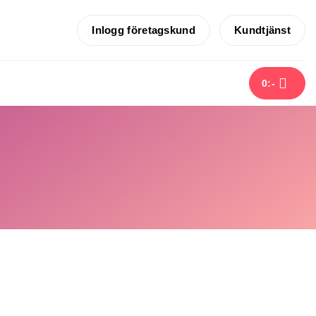
Inlogg företagskund
Kundtjänst
0
:-