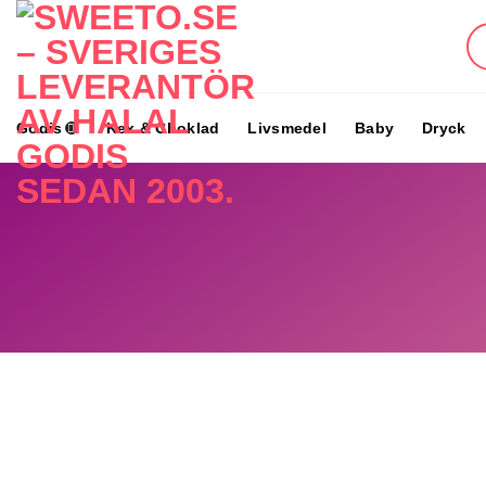
Skip
to
content
Godis
Kex & Choklad
Livsmedel
Baby
Dryck