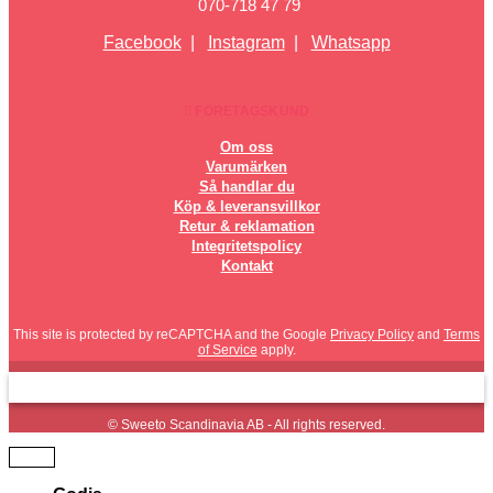
070-718 47 79
Facebook
|
Instagram
|
Whatsapp
FÖRETAGSKUND
Om oss
Varumärken
Så handlar du
Köp & leveransvillkor
Retur & reklamation
Integritetspolicy
Kontakt
This site is protected by reCAPTCHA and the Google
Privacy Policy
and
Terms
of Service
apply.
© Sweeto Scandinavia AB - All rights reserved.