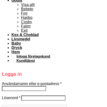
Godis
Visa allt
Bebeto
Fini
Haribo
Cosby
Falim
Exit
Kex & Choklad
Livsmedel
Baby
Dryck
Hem
Inlogg företagskund
Kundtjänst
Logga in
Användarnamn eller e-postadress
*
Lösenord
*