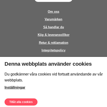
Om oss
Varumärken
Så handlar du
Köp & leveransvillkor
Retur & reklamation
Integritetspolicy
Kontakt
Denna webbplats använder cookies
This site is protected by reCAPTCHA and the Google
Privacy Policy
and
Du godkänner våra cookies vid fortsatt användande av vår
Terms of Service
apply.
webbplats.
Inställningar
Tillåt alla cookies
© Sweeto Scandinavia AB - All rights reserved.