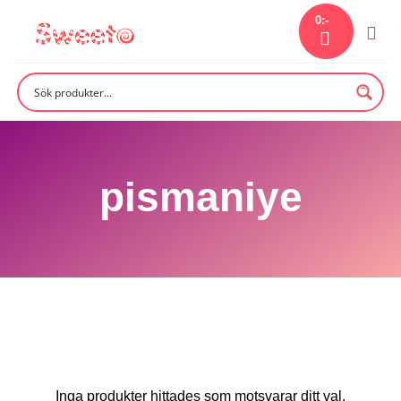
Skip
0
:-
to
content
pismaniye
Inga produkter hittades som motsvarar ditt val.