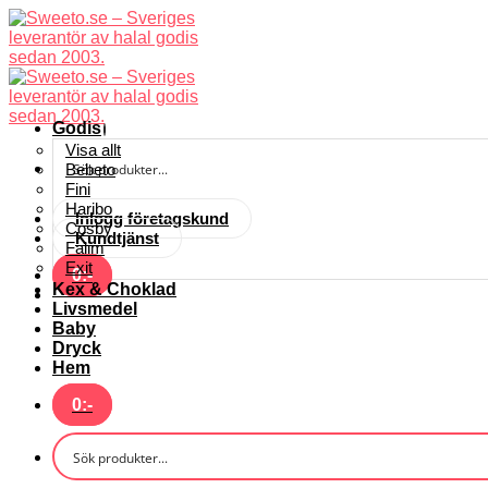
Skip
to
content
Godis
Visa allt
Bebeto
Fini
Haribo
Inlogg företagskund
Cosby
Kundtjänst
Falim
Exit
0
:-
Kex & Choklad
Livsmedel
Baby
Dryck
Hem
0
:-