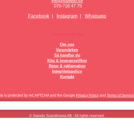
info@sweeto.se
070-718 47 79
Facebook
|
Instagram
|
Whatsapp
FÖRETAGSKUND
Om oss
Varumärken
Så handlar du
Köp & leveransvillkor
Retur & reklamation
Integritetspolicy
Kontakt
site is protected by reCAPTCHA and the Google
Privacy Policy
and
Terms of Service
© Sweeto Scandinavia AB - All rights reserved.