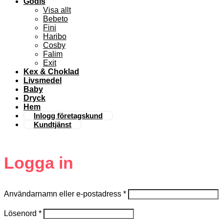
Godis
Visa allt
Bebeto
Fini
Haribo
Cosby
Falim
Exit
Kex & Choklad
Livsmedel
Baby
Dryck
Hem
Inlogg företagskund
Kundtjänst
Logga in
Användarnamn eller e-postadress
*
Lösenord
*