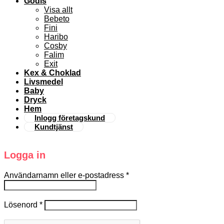
Godis
Visa allt
Bebeto
Fini
Haribo
Cosby
Falim
Exit
Kex & Choklad
Livsmedel
Baby
Dryck
Hem
Inlogg företagskund
Kundtjänst
Logga in
Användarnamn eller e-postadress
*
Lösenord
*