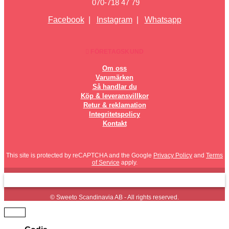
070-718 47 79
Facebook
|
Instagram
|
Whatsapp
FÖRETAGSKUND
Om oss
Varumärken
Så handlar du
Köp & leveransvillkor
Retur & reklamation
Integritetspolicy
Kontakt
This site is protected by reCAPTCHA and the Google
Privacy Policy
and
Terms
of Service
apply.
© Sweeto Scandinavia AB - All rights reserved.