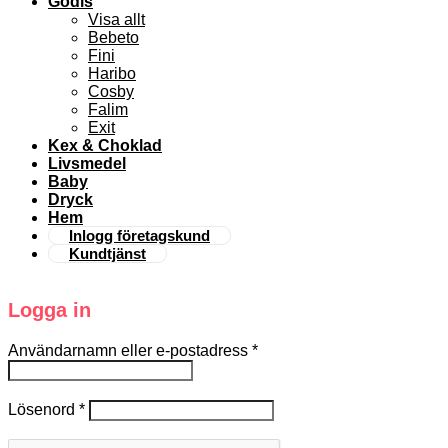
Godis
Visa allt
Bebeto
Fini
Haribo
Cosby
Falim
Exit
Kex & Choklad
Livsmedel
Baby
Dryck
Hem
Inlogg företagskund
Kundtjänst
Logga in
Användarnamn eller e-postadress
*
Lösenord
*