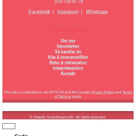
070-718 47 79
Facebook
|
Instagram
|
Whatsapp
FÖRETAGSKUND
Om oss
Varumärken
Så handlar du
Köp & leveransvillkor
Retur & reklamation
Integritetspolicy
Kontakt
This site is protected by reCAPTCHA and the Google
Privacy Policy
and
Terms
of Service
apply.
© Sweeto Scandinavia AB - All rights reserved.