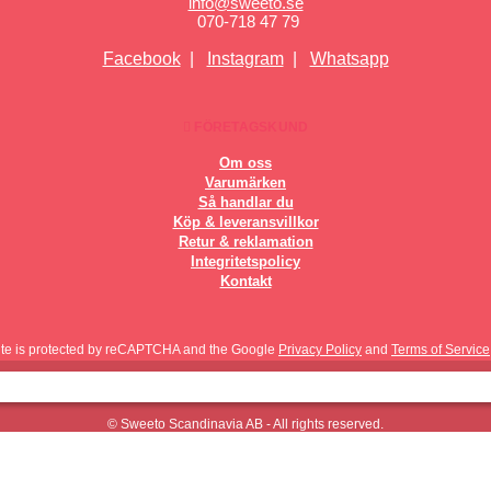
info@sweeto.se
070-718 47 79
Facebook
|
Instagram
|
Whatsapp
FÖRETAGSKUND
Om oss
Varumärken
Så handlar du
Köp & leveransvillkor
Retur & reklamation
Integritetspolicy
Kontakt
site is protected by reCAPTCHA and the Google
Privacy Policy
and
Terms of Service
© Sweeto Scandinavia AB - All rights reserved.