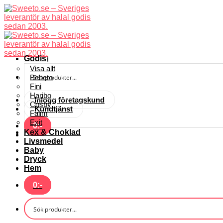
Skip
to
content
Godis
Visa allt
Bebeto
Fini
Haribo
Inlogg företagskund
Cosby
Kundtjänst
Falim
Exit
0
:-
Kex & Choklad
Livsmedel
Baby
Dryck
Hem
0
:-