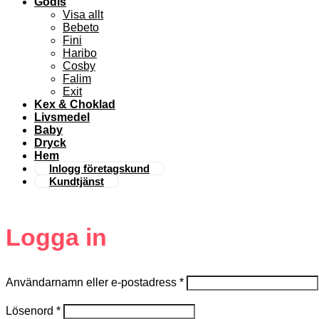
Godis
Visa allt
Bebeto
Fini
Haribo
Cosby
Falim
Exit
Kex & Choklad
Livsmedel
Baby
Dryck
Hem
Inlogg företagskund
Kundtjänst
Logga in
Användarnamn eller e-postadress
*
Lösenord
*