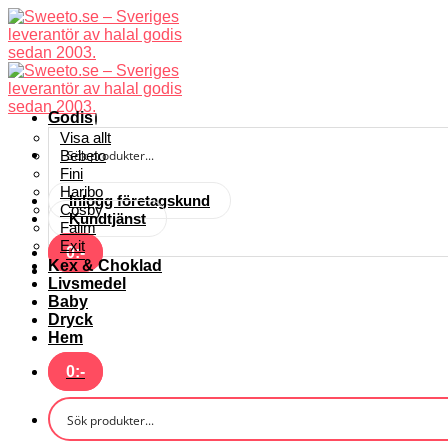
Skip
to
content
Godis
Visa allt
Bebeto
Fini
Haribo
Inlogg företagskund
Cosby
Kundtjänst
Falim
Exit
0
:-
Kex & Choklad
Livsmedel
Baby
Dryck
Hem
0
:-