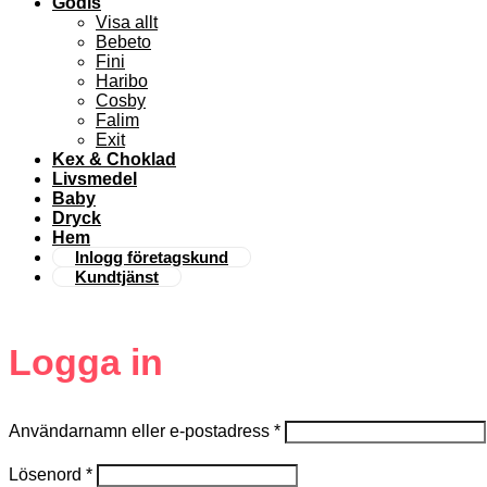
Godis
Visa allt
Bebeto
Fini
Haribo
Cosby
Falim
Exit
Kex & Choklad
Livsmedel
Baby
Dryck
Hem
Inlogg företagskund
Kundtjänst
Logga in
Användarnamn eller e-postadress
*
Lösenord
*