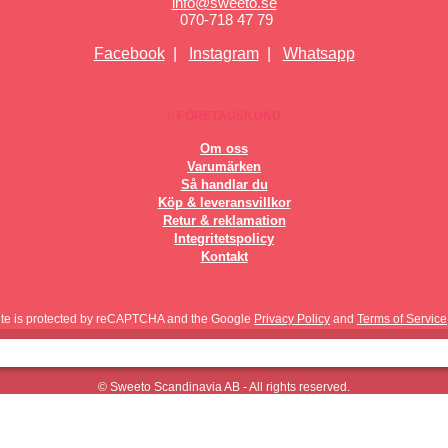
info@sweeto.se
070-718 47 79
Facebook
|
Instagram
|
Whatsapp
FÖRETAGSKUND
Om oss
Varumärken
Så handlar du
Köp & leveransvillkor
Retur & reklamation
Integritetspolicy
Kontakt
site is protected by reCAPTCHA and the Google
Privacy Policy
and
Terms of Service
© Sweeto Scandinavia AB - All rights reserved.