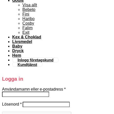
Godis
Visa allt
Bebeto
Fini
Haribo
Cosby
Falim
Exit
Kex & Choklad
Livsmedel
Baby
Dryck
Hem
Inlogg företagskund
Kundtjänst
Logga in
Användarnamn eller e-postadress
*
Lösenord
*