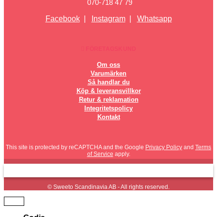
070-718 47 79
Facebook
|
Instagram
|
Whatsapp
FÖRETAGSKUND
Om oss
Varumärken
Så handlar du
Köp & leveransvillkor
Retur & reklamation
Integritetspolicy
Kontakt
This site is protected by reCAPTCHA and the Google
Privacy Policy
and
Terms
of Service
apply.
© Sweeto Scandinavia AB - All rights reserved.