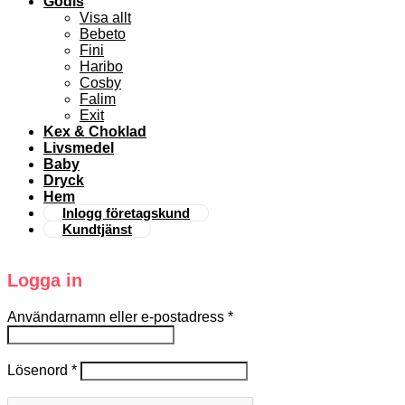
Godis
Visa allt
Bebeto
Fini
Haribo
Cosby
Falim
Exit
Kex & Choklad
Livsmedel
Baby
Dryck
Hem
Inlogg företagskund
Kundtjänst
Logga in
Användarnamn eller e-postadress
*
Lösenord
*