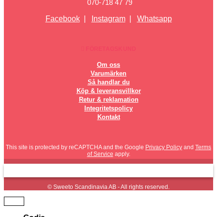
070-718 47 79
Facebook
|
Instagram
|
Whatsapp
FÖRETAGSKUND
Om oss
Varumärken
Så handlar du
Köp & leveransvillkor
Retur & reklamation
Integritetspolicy
Kontakt
This site is protected by reCAPTCHA and the Google
Privacy Policy
and
Terms
of Service
apply.
© Sweeto Scandinavia AB - All rights reserved.