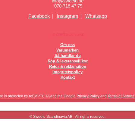
info@sweeto.se
070-718 47 79
Facebook
|
Instagram
|
Whatsapp
FÖRETAGSKUND
Om oss
Varumärken
Så handlar du
Köp & leveransvillkor
Retur & reklamation
Integritetspolicy
Kontakt
site is protected by reCAPTCHA and the Google
Privacy Policy
and
Terms of Service
© Sweeto Scandinavia AB - All rights reserved.