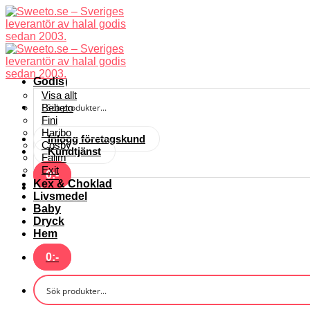
Skip
to
content
Godis
Visa allt
Bebeto
Fini
Haribo
Inlogg företagskund
Cosby
Kundtjänst
Falim
Exit
0
:-
Kex & Choklad
Livsmedel
Baby
Dryck
Hem
0
:-