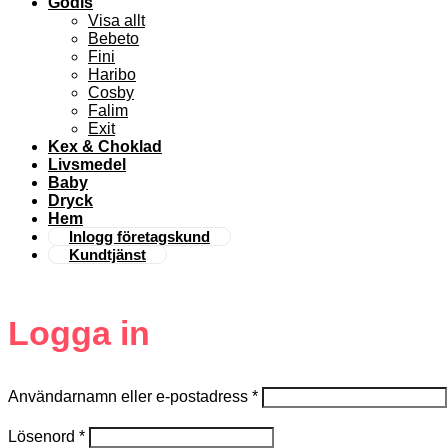
Godis
Visa allt
Bebeto
Fini
Haribo
Cosby
Falim
Exit
Kex & Choklad
Livsmedel
Baby
Dryck
Hem
Inlogg företagskund
Kundtjänst
Logga in
Användarnamn eller e-postadress
*
Lösenord
*