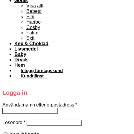
Godis
Visa allt
Bebeto
Fini
Haribo
Cosby
Falim
Exit
Kex & Choklad
Livsmedel
Baby
Dryck
Hem
Inlogg företagskund
Kundtjänst
Logga in
Användarnamn eller e-postadress
*
Lösenord
*