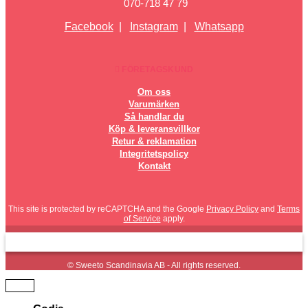
070-718 47 79
Facebook
|
Instagram
|
Whatsapp
FÖRETAGSKUND
Om oss
Varumärken
Så handlar du
Köp & leveransvillkor
Retur & reklamation
Integritetspolicy
Kontakt
This site is protected by reCAPTCHA and the Google
Privacy Policy
and
Terms
of Service
apply.
© Sweeto Scandinavia AB - All rights reserved.