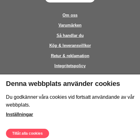
Om oss
Varumärken
Så handlar du
Köp & leveransvillkor
Retur & reklamation
Integritetspolicy
Kontakt
Denna webbplats använder cookies
This site is protected by reCAPTCHA and the Google
Privacy Policy
and
Du godkänner våra cookies vid fortsatt användande av vår
Terms of Service
apply.
webbplats.
Inställningar
Tillåt alla cookies
© Sweeto Scandinavia AB - All rights reserved.