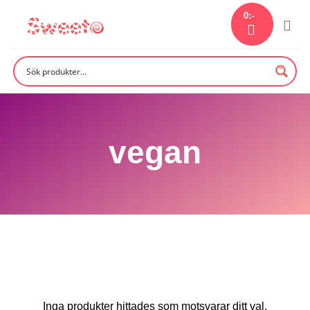
Skip
0
:-
to
content
vegan
Inga produkter hittades som motsvarar ditt val.