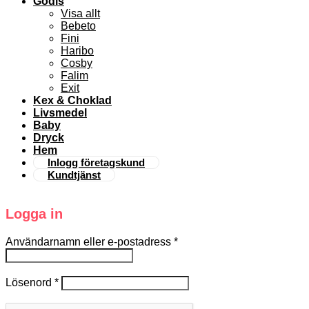
Godis
Visa allt
Bebeto
Fini
Haribo
Cosby
Falim
Exit
Kex & Choklad
Livsmedel
Baby
Dryck
Hem
Inlogg företagskund
Kundtjänst
Logga in
Användarnamn eller e-postadress
*
Lösenord
*