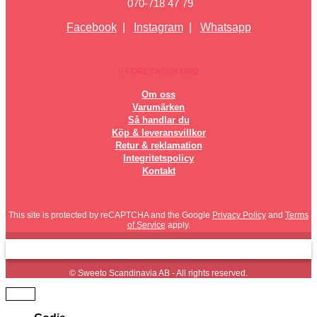
070-718 47 79
Facebook
|
Instagram
|
Whatsapp
FÖRETAGSKUND
Om oss
Varumärken
Så handlar du
Köp & leveransvillkor
Retur & reklamation
Integritetspolicy
Kontakt
This site is protected by reCAPTCHA and the Google
Privacy Policy
and
Terms
of Service
apply.
© Sweeto Scandinavia AB - All rights reserved.