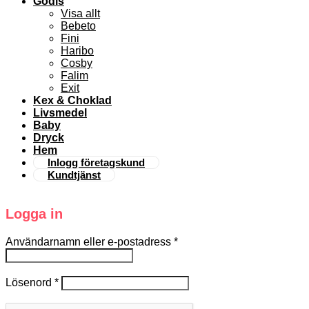
Godis
Visa allt
Bebeto
Fini
Haribo
Cosby
Falim
Exit
Kex & Choklad
Livsmedel
Baby
Dryck
Hem
Inlogg företagskund
Kundtjänst
Logga in
Användarnamn eller e-postadress
*
Lösenord
*