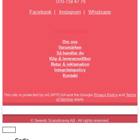
070-718 47 79
Facebook
|
Instagram
|
Whatsapp
FÖRETAGSKUND
Om oss
Varumärken
Så handlar du
Köp & leveransvillkor
Retur & reklamation
Integritetspolicy
Kontakt
This site is protected by reCAPTCHA and the Google
Privacy Policy
and
Terms
of Service
apply.
© Sweeto Scandinavia AB - All rights reserved.