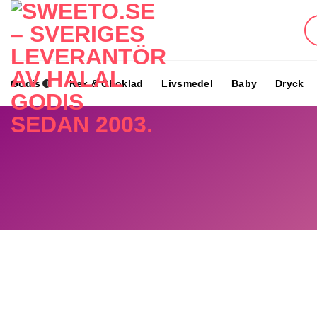
Skip
to
content
Godis
Kex & Choklad
Livsmedel
Baby
Dryck