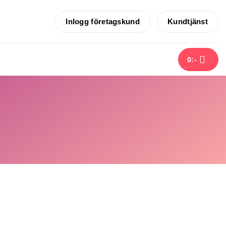
Inlogg företagskund
Kundtjänst
0
:-