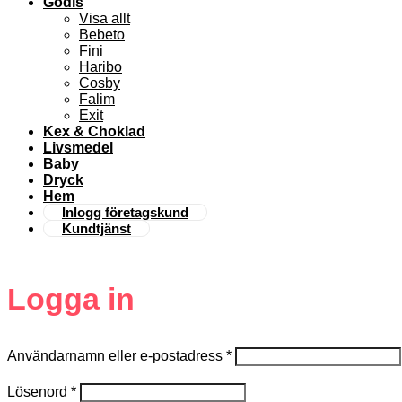
Godis
Visa allt
Bebeto
Fini
Haribo
Cosby
Falim
Exit
Kex & Choklad
Livsmedel
Baby
Dryck
Hem
Inlogg företagskund
Kundtjänst
Logga in
Användarnamn eller e-postadress
*
Lösenord
*