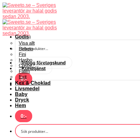
Skip
to
content
Godis
Visa allt
Bebeto
Fini
Haribo
Inlogg företagskund
Cosby
Kundtjänst
Falim
Exit
0
:-
Kex & Choklad
Livsmedel
Baby
Dryck
Hem
0
:-