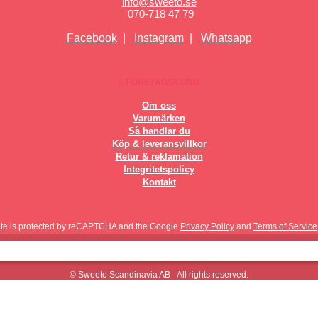
info@sweeto.se
070-718 47 79
Facebook
|
Instagram
|
Whatsapp
FÖRETAGSKUND
Om oss
Varumärken
Så handlar du
Köp & leveransvillkor
Retur & reklamation
Integritetspolicy
Kontakt
site is protected by reCAPTCHA and the Google
Privacy Policy
and
Terms of Service
© Sweeto Scandinavia AB - All rights reserved.