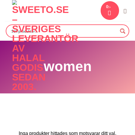
Skip
0
:-
to
content
women
Inga produkter hittades som motsvarar ditt val.