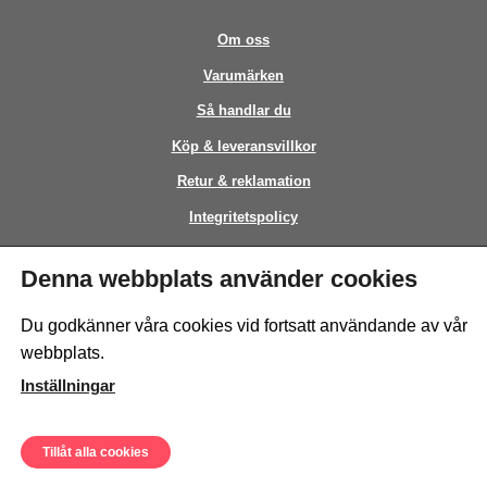
Om oss
Varumärken
Så handlar du
Köp & leveransvillkor
Retur & reklamation
Integritetspolicy
Kontakt
Denna webbplats använder cookies
This site is protected by reCAPTCHA and the Google
Privacy Policy
and
Du godkänner våra cookies vid fortsatt användande av vår
Terms of Service
apply.
webbplats.
Inställningar
Tillåt alla cookies
© Sweeto Scandinavia AB - All rights reserved.