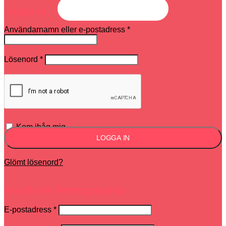
Logga in
Användarnamn eller e-postadress
*
Lösenord
*
Kom ihåg mig
LOGGA IN
Glömt lösenord?
Ansök om Företagskonto
E-postadress
*