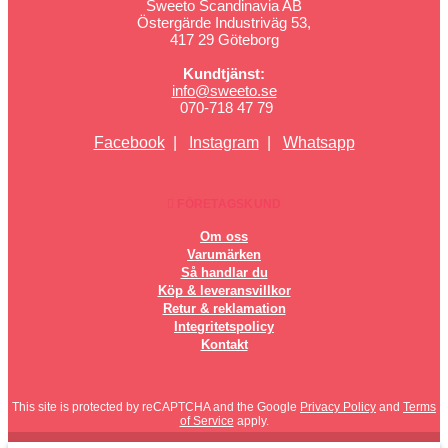
Sweeto Scandinavia AB
Östergärde Industriväg 53,
417 29 Göteborg
Kundtjänst:
info@sweeto.se
070-718 47 79
Facebook
|
Instagram
|
Whatsapp
FÖRETAGSKUND
Om oss
Varumärken
Så handlar du
Köp & leveransvillkor
Retur & reklamation
Integritetspolicy
Kontakt
This site is protected by reCAPTCHA and the Google
Privacy Policy
and
Terms
of Service
apply.