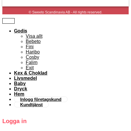
© Sweeto Scandinavia AB - All rights reserved.
Godis
Visa allt
Bebeto
Fini
Haribo
Cosby
Falim
Exit
Kex & Choklad
Livsmedel
Baby
Dryck
Hem
Inlogg företagskund
Kundtjänst
Logga in